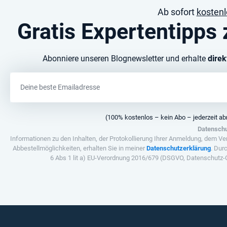
Ab sofort
kostenl
Gratis Expertentipps
Abonniere unseren Blognewsletter und erhalte
dire
(100% kostenlos – kein Abo – jederzeit 
Datenschu
Informationen zu den Inhalten, der Protokollierung Ihrer Anmeldung, dem Ve
Abbestellmöglichkeiten, erhalten Sie in meiner
Datenschutzerklärung
. Dur
6 Abs 1 lit a) EU-Verordnung 2016/679 (DSGVO, Datenschutz-G