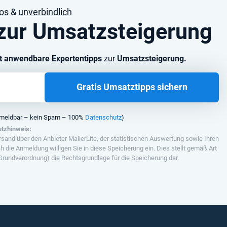
os
&
unverbindlich
 zur Umsatzsteigerung
kt anwendbare Expertentipps
zur
Umsatzsteigerung.
Gratis Umsatztipps sichern
abmeldbar – kein Spam – 100%
Datenschutz
)
tzhinweis:
rsand über den Anbieter MailerLite, der statistischen Auswertung sowie Ihren
ch die Anmeldung willigen Sie in diese Speicherung ein. Dies stellt gemäß Art
rundverordnung) die Rechtsgrundlage für die Speicherung dar.