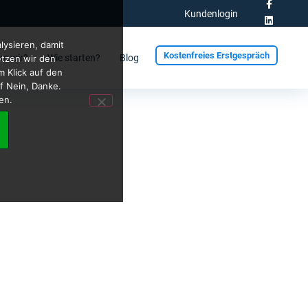
Kundenlogin
Kostenfreies Erstgespräch
wir?
Wie starten?
Blog
lysieren, damit
Kostenfreies Erstgespräch
m wir?
Wie starten?
Blog
etzen wir den
m Klick auf den
f Nein, Danke.
en.