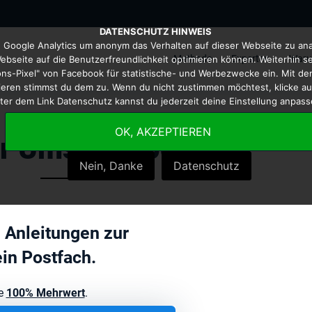
DATENSCHUTZ HINWEIS
Methode
Experten
Warum 
Google Analytics um anonym das Verhalten auf dieser Webseite zu ana
Methode
Experten
Waru
ebseite auf die Benutzerfreundlichkeit optimieren können. Weiterhin s
ns-Pixel" von Facebook für statistische- und Werbezwecke ein. Mit de
ieren stimmst du dem zu. Wenn du nicht zustimmen möchtest, klicke au
ter dem Link Datenschutz kannst du jederzeit deine Einstellung anpass
OK, AKZEPTIEREN
r Umsatzblog
Nein, Danke
Datenschutz
d Anleitungen zur
ein Postfach.
te
100% Mehrwert
.