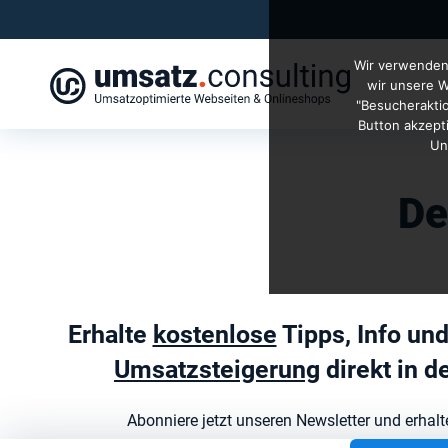
Wir verwenden 
wir unsere W
"Besucheraktio
Button akzept
Un
De
Erhalte
kostenlose
Tipps, Info un
Umsatzsteigerung
direkt in d
Abonniere jetzt unseren Newsletter und erhal