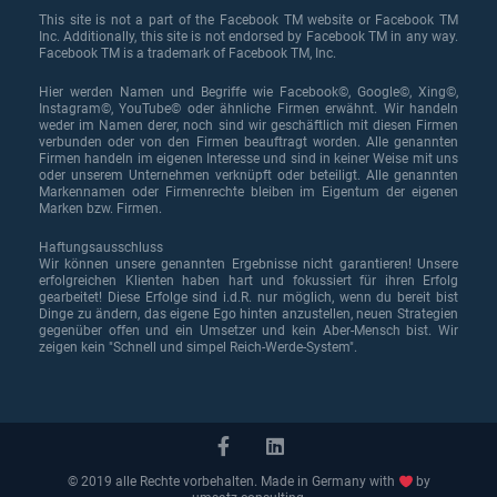
This site is not a part of the Facebook TM website or Facebook TM
Inc. Additionally, this site is not endorsed by Facebook TM in any way.
Facebook TM is a trademark of Facebook TM, Inc.
Hier werden Namen und Begriffe wie Facebook©, Google©, Xing©,
Instagram©, YouTube© oder ähnliche Firmen erwähnt. Wir handeln
weder im Namen derer, noch sind wir geschäftlich mit diesen Firmen
verbunden oder von den Firmen beauftragt worden. Alle genannten
Firmen handeln im eigenen Interesse und sind in keiner Weise mit uns
oder unserem Unternehmen verknüpft oder beteiligt. Alle genannten
Markennamen oder Firmenrechte bleiben im Eigentum der eigenen
Marken bzw. Firmen.
Haftungsausschluss
Wir können unsere genannten Ergebnisse nicht garantieren! Unsere
erfolgreichen Klienten haben hart und fokussiert für ihren Erfolg
gearbeitet! Diese Erfolge sind i.d.R. nur möglich, wenn du bereit bist
Dinge zu ändern, das eigene Ego hinten anzustellen, neuen Strategien
gegenüber offen und ein Umsetzer und kein Aber-Mensch bist. Wir
zeigen kein "Schnell und simpel Reich-Werde-System".
© 2019 alle Rechte vorbehalten. Made in Germany with
by