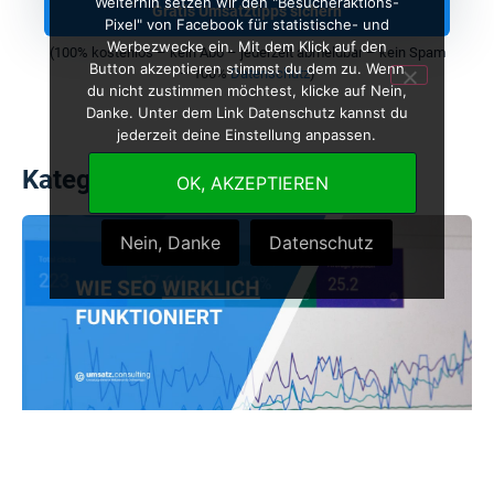
Weiterhin setzen wir den "Besucheraktions-
Gratis Umsatztipps sichern
Pixel" von Facebook für statistische- und
Werbezwecke ein. Mit dem Klick auf den
(100% kostenlos – kein Abo – jederzeit abmeldbar – kein Spam
Button akzeptieren stimmst du dem zu. Wenn
– 100%
Datenschutz
)
du nicht zustimmen möchtest, klicke auf Nein,
Danke. Unter dem Link Datenschutz kannst du
jederzeit deine Einstellung anpassen.
Kategorie: SEO
OK, AKZEPTIEREN
Nein, Danke
Datenschutz