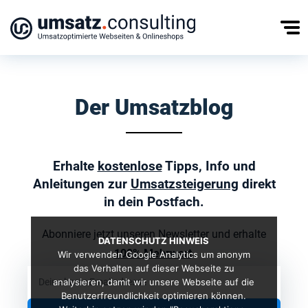
Kostenfreies Erstgespräch
Der Umsatzblog
Erhalte
kostenlose
Tipps, Info und
Anleitungen zur
Umsatzsteigerung
direkt
in dein Postfach.
Abonniere jetzt unseren Newsletter und erhalte
DATENSCHUTZ HINWEIS
100% Mehrwert
.
Wir verwenden Google Analytics um anonym
das Verhalten auf dieser Webseite zu
analysieren, damit wir unsere Webseite auf die
Benutzerfreundlichkeit optimieren können.